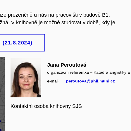
uze prezenčně u nás na pracovišti v budově B1,
žná. V knihovně je možné studovat v době, kdy je
21.8.2024)
Jana Peroutová
organizační referentka – Katedra anglistiky a
e‑mail:
peroutova@phil.muni.cz
Kontaktní osoba knihovny SJS
