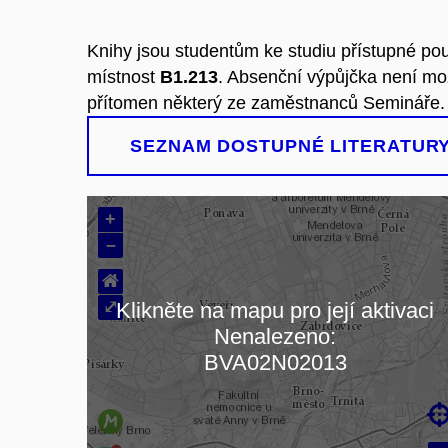
Knihy jsou studentům ke studiu přístupné po
místnost
B1.213
. Absenční výpůjčka není mo
přítomen některý ze zaměstnanců Semináře.
SEZNAM DOSTUPNÉ LITERATURY (
+
–
⌂
⤢
Klikněte na mapu pro její aktivaci
Nenalezeno:
Načítám mapu…
BVA02N02013