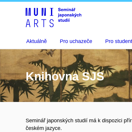
Aktuálně
Pro uchazeče
Pro studen
Knihovna SJS
Seminář japonských studií má k dispozici př
českém jazyce.