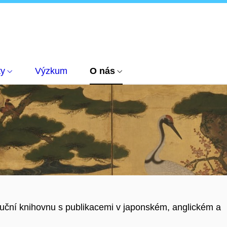
ty
Výzkum
O nás
íruční knihovnu s publikacemi v japonském, anglickém a