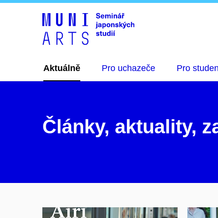
Aktuálně
Pro uchazeče
Pro studen
Články, aktuality, 