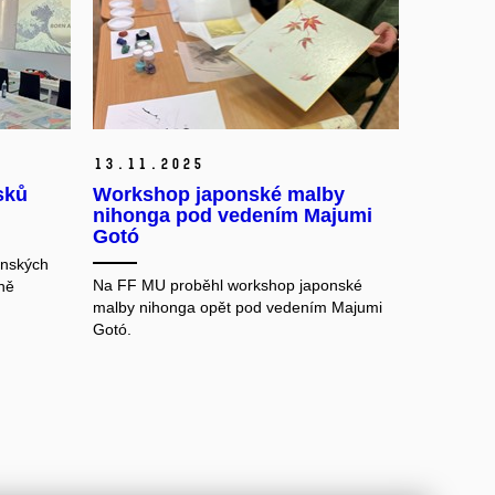
13.
11.
2025
sků
Workshop japonské malby
nihonga pod vedením Majumi
Gotó
onských
Na FF MU proběhl workshop japonské
ně
malby nihonga opět pod vedením Majumi
Gotó.