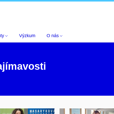
ty
Výzkum
O nás
zajímavosti