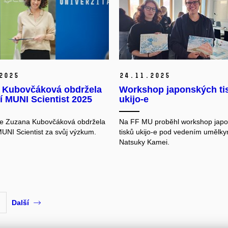
2025
24.
11.
2025
 Kubovčáková obdržela
Workshop japonských ti
 MUNI Scientist 2025
ukijo-e
ce Zuzana Kubovčáková obdržela
Na FF MU proběhl workshop jap
UNI Scientist za svůj výzkum.
tisků ukijo-e pod vedením umělky
Natsuky Kamei.
Další