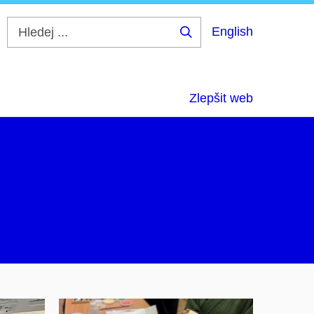
English
Hledej
...
Zlepšit web