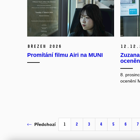
březen 2026
12.
12.
Promítání filmu Airi na MUNI
Zuzana
ocenění
8. prosin
ocenění M
1
2
3
4
5
6
7
Předchozí