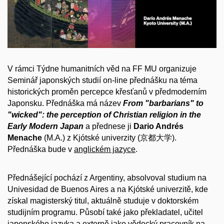
V rámci Týdne humanitních věd na FF MU organizuje
Seminář japonských studií on-line přednášku na téma
historických proměn percepce křesťanů v předmoderním
Japonsku. Přednáška má název
From "barbarians" to
"wicked": the perception of Christian religion in the
Early Modern Japan
a přednese ji
Dario Andrés
Menache
(M.A.) z Kjótské univerzity (京都大学).
Přednáška bude v
anglickém jazyce
.
Přednášející pochází z Argentiny, absolvoval studium na
Univesidad de Buenos Aires a na Kjótské univerzitě, kde
získal magisterský titul, aktuálně studuje v doktorském
studijním programu. Působí také jako překladatel, učitel
japonského jazyka a externě jako vědecký pracovník na