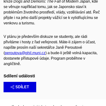
knize
Dogs and Demons: The Fall of Modern Japan
, kde
se věnuje například tomu, jak se Japonsko staví k
problémům životního prostředí, vlády, vzdělávání atd. Řeč
přijde i na jeho další projekty vážící se k vylidňujícímu se
venkovu a turismu.
V plánu je především diskuze se studenty, ale rádi
přivítáme i hosty z řad veřejnosti. Máte-li zájem o účast,
napište prosím naší sekretářce Janě Peroutové
(
peroutova@phil.muni.cz
) a bude-li ještě volná kapacita,
dostanete přístupové údaje. Program proběhne v
angličtině.
Sdílení události
SDÍLET