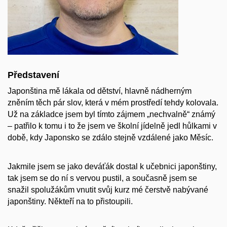
Představení
Japonština mě lákala od dětství, hlavně nádherným
zněním těch pár slov, která v mém prostředí tehdy kolovala.
Už na základce jsem byl tímto zájmem „nechvalně“ známý
– patřilo k tomu i to že jsem ve školní jídelně jedl hůlkami v
době, kdy Japonsko se zdálo stejně vzdálené jako Měsíc.
Jakmile jsem se jako deváťák dostal k učebnici japonštiny,
tak jsem se do ní s vervou pustil, a současně jsem se
snažil spolužákům vnutit svůj kurz mé čerstvě nabývané
japonštiny. Někteří na to přistoupili.