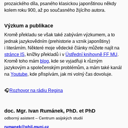
prozaického díla, psaného klasickou japonštinou někdy
kolem roku 900, až po současného žijícího autora.
Výzkum a publikace
Kromě překladu se však také zabývám výzkumem, a to
jednak jazykovědním (prehistorie a vznik japonštiny)
i literárním. Některé moje vědecké články můžete najít na
stránce IS
, knížky překladů i v
Ústřední knihovně FF MU
.
Kromě toho mám
blog
, kde se vyjadřuji k různým
jazykovým a společenským problémům, a mám také kanál
na
Youtube
, kde přispívám, jak mi volný čas dovoluje.
🎧
Rozhovor na rádiu Regina
doc. Mgr. Ivan Rumánek, PhD. et PhD
odborný asistent – Centrum asijských studií
rumanek@phil.muni.cz