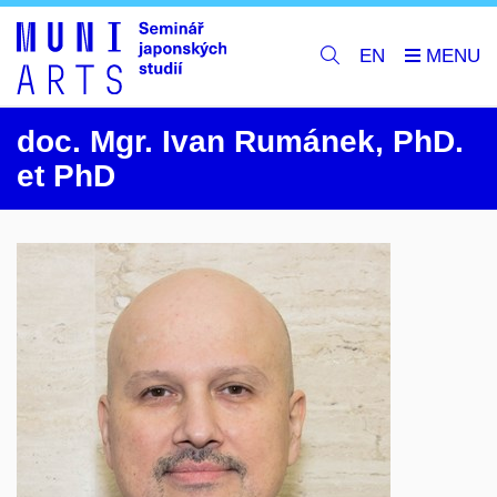
EN
doc. Mgr.
Ivan
Rumánek
,
PhD.
et PhD