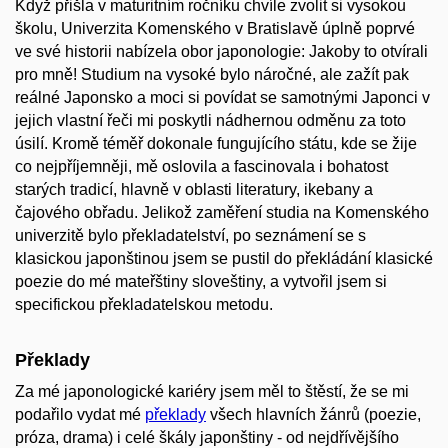
Když přišla v maturitním ročníku chvíle zvolit si vysokou
školu, Univerzita Komenského v Bratislavě úplně poprvé
ve své historii nabízela obor japonologie: Jakoby to otvírali
pro mně! Studium na vysoké bylo náročné, ale zažít pak
reálné Japonsko a moci si povídat se samotnými Japonci v
jejich vlastní řeči mi poskytli nádhernou odměnu za toto
úsilí. Kromě téměř dokonale fungujícího státu, kde se žije
co nejpříjemněji, mě oslovila a fascinovala i bohatost
starých tradicí, hlavně v oblasti literatury, ikebany a
čajového obřadu. Jelikož zaměření studia na Komenského
univerzitě bylo překladatelství, po seznámení se s
klasickou japonštinou jsem se pustil do překládání klasické
poezie do mé mateřštiny sloveštiny, a vytvořil jsem si
specifickou překladatelskou metodu.
Překlady
Za mé japonologické kariéry jsem měl to štěstí, že se mi
podařilo vydat mé
překlady
všech hlavních žánrů (poezie,
próza, drama) i celé škály japonštiny - od nejdřívějšího