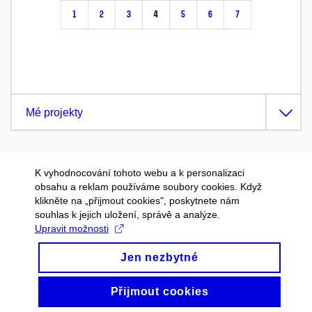
1
2
3
4
5
6
7
Mé projekty
K vyhodnocování tohoto webu a k personalizaci
obsahu a reklam používáme soubory cookies. Když
klikněte na „přijmout cookies", poskytnete nám
souhlas k jejich uložení, správě a analýze.
Upravit možnosti
Jen nezbytné
Přijmout cookies