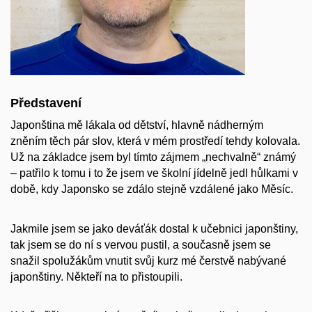
Představení
Japonština mě lákala od dětství, hlavně nádherným
zněním těch pár slov, která v mém prostředí tehdy kolovala.
Už na základce jsem byl tímto zájmem „nechvalně“ známý
– patřilo k tomu i to že jsem ve školní jídelně jedl hůlkami v
době, kdy Japonsko se zdálo stejně vzdálené jako Měsíc.
Jakmile jsem se jako deváťák dostal k učebnici japonštiny,
tak jsem se do ní s vervou pustil, a současně jsem se
snažil spolužákům vnutit svůj kurz mé čerstvě nabývané
japonštiny. Někteří na to přistoupili.