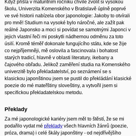
Když přišla v maturitním ročníku chvíle zvolit si vysokou
školu, Univerzita Komenského v Bratislavě úplně poprvé
ve své historii nabízela obor japonologie: Jakoby to otvírali
pro mně! Studium na vysoké bylo náročné, ale zažít pak
reálné Japonsko a moci si povídat se samotnými Japonci v
jejich vlastní řeči mi poskytli nádhernou odměnu za toto
úsilí. Kromě téměř dokonale fungujícího státu, kde se žije
co nejpříjemněji, mě oslovila a fascinovala i bohatost
starých tradicí, hlavně v oblasti literatury, ikebany a
čajového obřadu. Jelikož zaměření studia na Komenského
univerzitě bylo překladatelství, po seznámení se s
klasickou japonštinou jsem se pustil do překládání klasické
poezie do mé mateřštiny sloveštiny, a vytvořil jsem si
specifickou překladatelskou metodu.
Překlady
Za mé japonologické kariéry jsem měl to štěstí, že se mi
podařilo vydat mé
překlady
všech hlavních žánrů (poezie,
próza, drama) i celé škály japonštiny - od nejdřívějšího