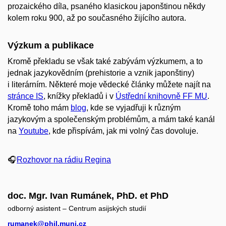
prozaického díla, psaného klasickou japonštinou někdy
kolem roku 900, až po současného žijícího autora.
Výzkum a publikace
Kromě překladu se však také zabývám výzkumem, a to
jednak jazykovědním (prehistorie a vznik japonštiny)
i literárním. Některé moje vědecké články můžete najít na
stránce IS
, knížky překladů i v
Ústřední knihovně FF MU
.
Kromě toho mám
blog
, kde se vyjadřuji k různým
jazykovým a společenským problémům, a mám také kanál
na
Youtube
, kde přispívám, jak mi volný čas dovoluje.
🎧
Rozhovor na rádiu Regina
doc. Mgr. Ivan Rumánek, PhD. et PhD
odborný asistent – Centrum asijských studií
rumanek@phil.muni.cz