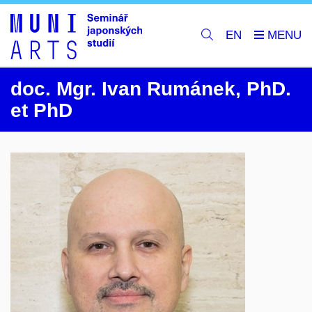
EN
doc. Mgr.
Ivan
Rumánek
,
PhD.
et PhD