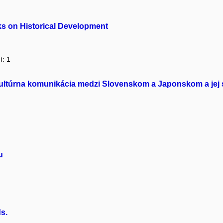
s on Historical Development
í: 1
ultúrna komunikácia medzi Slovenskom a Japonskom a jej s
u
s.