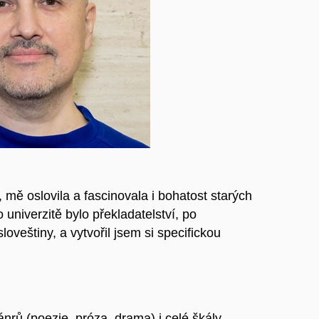
 mě oslovila a fascinovala i bohatost starých
 univerzitě bylo překladatelství, po
oveštiny, a vytvořil jsem si specifickou
nrů (poezie, próza, drama) i celé škály