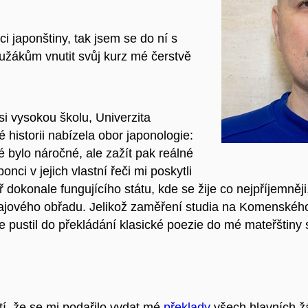
i japonštiny, tak jsem se do ní s
lužákům vnutit svůj kurz mé čerstvě
.
 si vysokou školu, Univerzita
historii nabízela obor japonologie:
é bylo náročné, ale zažít pak reálné
ci v jejich vlastní řeči mi poskytli
okonale fungujícího státu, kde se žije co nejpříjemněji,
 a čajového obřadu. Jelikož zaměření studia na Komenského
pustil do překládání klasické poezie do mé mateřštiny sl
tí, že se mi podařilo vydat mé
překlady
všech hlavních žá