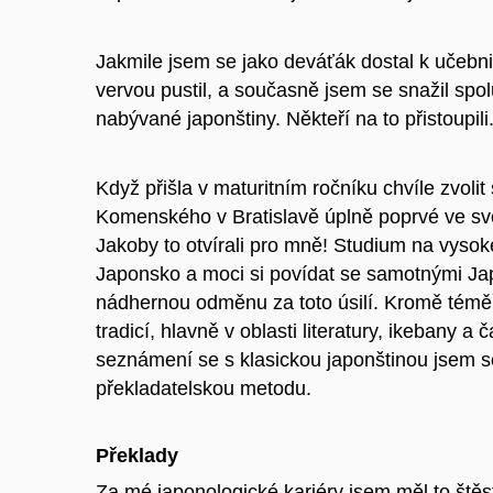
Jakmile jsem se jako deváťák dostal k učebnic
vervou pustil, a současně jsem se snažil spo
nabývané japonštiny. Někteří na to přistoupili
Když přišla v maturitním ročníku chvíle zvolit
Komenského v Bratislavě úplně poprvé ve své 
Jakoby to otvírali pro mně! Studium na vysok
Japonsko a moci si povídat se samotnými Japon
nádhernou odměnu za toto úsilí. Kromě téměř d
tradicí, hlavně v oblasti literatury, ikebany
seznámení se s klasickou japonštinou jsem se 
překladatelskou metodu.
Překlady
Za mé japonologické kariéry jsem měl to štěs