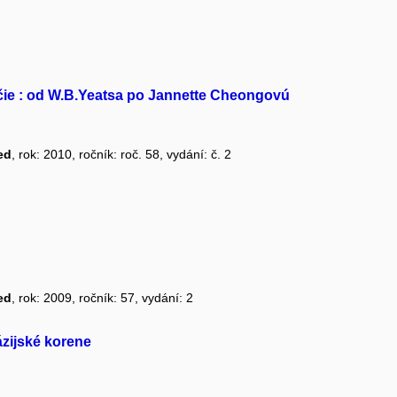
čie : od W.B.Yeatsa po Jannette Cheongovú
ed
, rok: 2010, ročník: roč. 58, vydání: č. 2
ed
, rok: 2009, ročník: 57, vydání: 2
ázijské korene