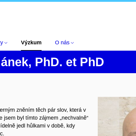
ty
Výzkum
O nás
ánek
,
PhD. et PhD
erným zněním těch pár slov, která v
e jsem byl tímto zájmem „nechvalně“
jídelně jedl hůlkami v době, kdy
c.