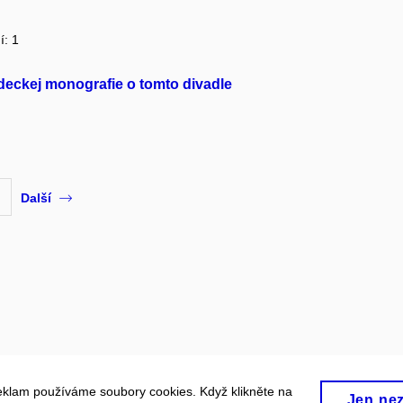
í: 1
deckej monografie o tomto divadle
Další
eklam používáme soubory cookies. Když klikněte na
Jen ne